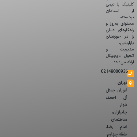
کلینیک با تیمی
از استادان
برجسته،
محتوای به‌روز و
راهکارهای عملی
را در حوزه‌های
بازاریابی،
مدیریت و
تحول دیجیتال
ارائه می‌دهد.
02148000936
تهران،
اتوبان جلال
آل احمد،
بلوار
جانبازان،
ساختمان
امام رضا،
طبقه چهارم