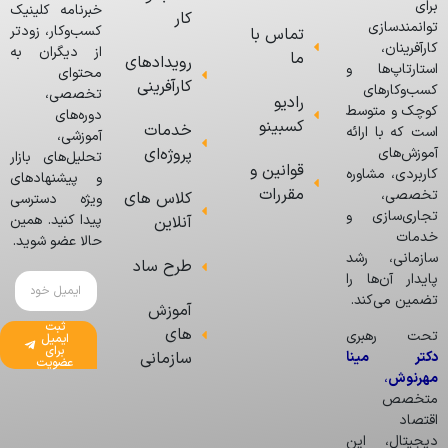
برای
خبرنامه کلینیک
کار
توانمندسازی
کسب‌وکار، زودتر
تماس با
کارآفرینان،
از دیگران به
ما
رویدادهای
استارتاپ‌ها و
محتوای
کارآفرینی
کسب‌وکارهای
تخصصی،
رادیو
کوچک و متوسط
دوره‌های
کسبینو
خدمات
است که با ارائه
آموزشی،
پروژه‌ای
آموزش‌های
تحلیل‌های بازار
قوانین و
کاربردی، مشاوره
و پیشنهادهای
مقررات
تخصصی،
کلاس های
ویژه دسترسی
تجاری‌سازی و
پیدا کنید. همین
آنلاین
خدمات
حالا عضو شوید.
سازمانی، رشد
طرح ساد
پایدار آن‌ها را
تضمین می‌کند.
آموزش
ثبت
های
تحت رهبری
ایمیل
برای
دکتر مینا
سازمانی
عضویت
مهرنوش
،
متخصص
اقتصاد
دیجیتال، این