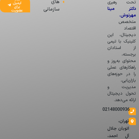
های
تحت رهبری
ایمیل
برای
دکتر مینا
سازمانی
عضویت
مهرنوش
،
متخصص
اقتصاد
دیجیتال، این
کلینیک با تیمی
از استادان
برجسته،
محتوای به‌روز و
راهکارهای عملی
را در حوزه‌های
بازاریابی،
مدیریت و
تحول دیجیتال
ارائه می‌دهد.
02148000936
تهران،
اتوبان جلال
آل احمد،