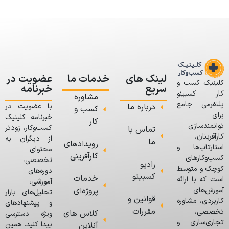
لینک های
خدمات ما
عضویت در
کلینیک کسب و
سریع
خبرنامه
کار کسبینو
مشاوره
پلتفرمی جامع
درباره ما
با عضویت در
کسب و
برای
خبرنامه کلینیک
کار
توانمندسازی
کسب‌وکار، زودتر
تماس با
کارآفرینان،
از دیگران به
ما
رویدادهای
استارتاپ‌ها و
محتوای
کارآفرینی
کسب‌وکارهای
تخصصی،
رادیو
کوچک و متوسط
دوره‌های
کسبینو
خدمات
است که با ارائه
آموزشی،
پروژه‌ای
آموزش‌های
تحلیل‌های بازار
قوانین و
کاربردی، مشاوره
و پیشنهادهای
مقررات
تخصصی،
کلاس های
ویژه دسترسی
تجاری‌سازی و
پیدا کنید. همین
آنلاین