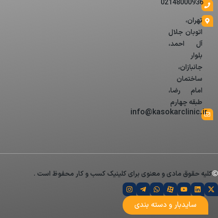
02148000936
تهران،
اتوبان جلال
آل احمد،
بلوار
جانبازان،
ساختمان
امام رضا،
طبقه چهارم
info@kasokarclinic.ir
کلیه حقوق مادی و معنوی برای کلینیک کسب و کار محفوظ است .
سایدبار و دسته بندی