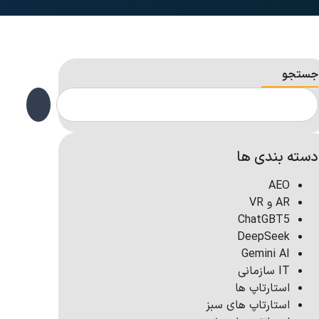
جستجو
دسته بندی ها
AEO
AR و VR
ChatGBT5
DeepSeek
Gemini AI
IT سازمانی
استارتاپ ها
استارتاپ های سبز