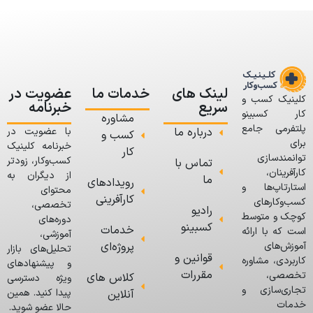
لینک های
خدمات ما
عضویت در
کلینیک کسب و
سریع
خبرنامه
کار کسبینو
مشاوره
پلتفرمی جامع
درباره ما
با عضویت در
کسب و
برای
خبرنامه کلینیک
کار
توانمندسازی
کسب‌وکار، زودتر
تماس با
کارآفرینان،
از دیگران به
ما
رویدادهای
استارتاپ‌ها و
محتوای
کارآفرینی
کسب‌وکارهای
تخصصی،
رادیو
کوچک و متوسط
دوره‌های
کسبینو
خدمات
است که با ارائه
آموزشی،
پروژه‌ای
آموزش‌های
تحلیل‌های بازار
قوانین و
کاربردی، مشاوره
و پیشنهادهای
مقررات
تخصصی،
کلاس های
ویژه دسترسی
تجاری‌سازی و
پیدا کنید. همین
آنلاین
خدمات
حالا عضو شوید.