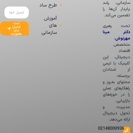
سازمانی، رشد
طرح ساد
پایدار آن‌ها را
تضمین می‌کند.
آموزش
ثبت
های
تحت رهبری
ایمیل
برای
دکتر مینا
سازمانی
عضویت
مهرنوش
،
متخصص
اقتصاد
دیجیتال، این
کلینیک با تیمی
از استادان
برجسته،
محتوای به‌روز و
راهکارهای عملی
را در حوزه‌های
بازاریابی،
مدیریت و
تحول دیجیتال
ارائه می‌دهد.
02148000936