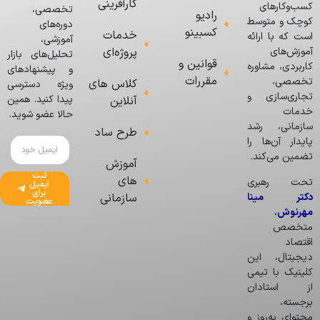
کارآفرینی
کسب‌وکارهای
تخصصی،
رادیو
کوچک و متوسط
دوره‌های
کسبینو
خدمات
است که با ارائه
آموزشی،
پروژه‌ای
آموزش‌های
تحلیل‌های بازار
قوانین و
کاربردی، مشاوره
و پیشنهادهای
مقررات
تخصصی،
کلاس های
ویژه دسترسی
تجاری‌سازی و
پیدا کنید. همین
آنلاین
خدمات
حالا عضو شوید.
سازمانی، رشد
طرح ساد
پایدار آن‌ها را
تضمین می‌کند.
آموزش
ثبت
های
تحت رهبری
ایمیل
برای
دکتر مینا
سازمانی
عضویت
مهرنوش
،
متخصص
اقتصاد
دیجیتال، این
کلینیک با تیمی
از استادان
برجسته،
محتوای به‌روز و