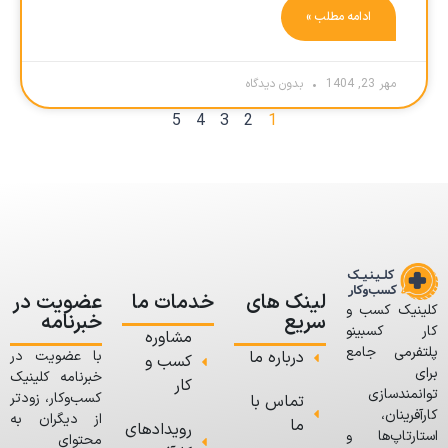
ادامه مطلب »
مهر 23, 1404
بدون دیدگاه
5
4
3
2
1
لینک های
خدمات ما
عضویت در
کلینیک کسب و
سریع
خبرنامه
کار کسبینو
مشاوره
پلتفرمی جامع
درباره ما
با عضویت در
کسب و
برای
خبرنامه کلینیک
کار
توانمندسازی
کسب‌وکار، زودتر
تماس با
کارآفرینان،
از دیگران به
ما
رویدادهای
استارتاپ‌ها و
محتوای