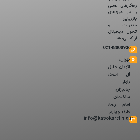
راهکارهای عملی
را در حوزه‌های
بازاریابی،
مدیریت و
تحول دیجیتال
ارائه می‌دهد.
02148000936
تهران،
اتوبان جلال
آل احمد،
بلوار
جانبازان،
ساختمان
امام رضا،
طبقه چهارم
info@kasokarclinic.ir